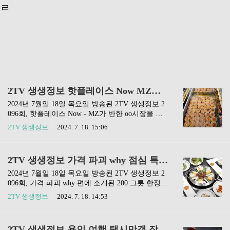
ㄹ
2TV 생생정보 핫플레이스 Now MZ가 반한 망원시장 7월 18일 2096회
2024년 7월일 18일 목요일 방송된 2TV 생생정보 2
096회, 핫플레이스 Now - MZ가 반한 oo시장을 가
다 편에 3곳의 맛집이 소개됐습니다. 이번 포스팅
2TV 생생정보
2024. 7. 18. 15:06
에서는 핫플레이스 NOW에 소개된 3곳의 맛집에
대해 알아보겠습니다. 포스팅 제일 아래에 이번 맛
집들을 네이버 지도에서 확인할 수 있는 링크를 남
2TV 생생정보 가격 파괴 why 점심 특선 5900원 한우국밥 8900원 한우육회국수 남부 금호점 7월 18일 2096회
겨놨습니다. ❗️편스토랑 다시보기❗️❗️택배가능 방송
맛집❗️❗️전현무계획 맛집정보❗️❗️생활의 달인 맛집❗️❗️동
2024년 7월일 18일 목요일 방송된 2TV 생생정보 2
네한바퀴 맛집❗️ 맛있는집 위치 주소: 서울특별시
096회, 가격 파괴 why 편에 소개된 200 그릇 한정가
마포구 망원동 411-28전화번호: 02 326 2134네이버
격 파괴 한우 국밥과 육회국수 그리고 한우생고기
2TV 생생정보
2024. 7. 18. 14:53
지도 훈훈호떡위치 주소: 서울특별시 마포구 망원
비빔밥 맛집은 전남 광주의 '남부 금호점'입니
동 414-108 지하1층인스타그램 네이버지도망원떡
다. 포스팅 제일 아래에 이번 맛집을 네이버 지도에
갈비위치 주소: 서울특별시 마포구 망원동 486-8전
서 확인할 수 있는 링크를 남겨놨습니다. ❗️편스토
2TV 생생정보 용인 여행 택시맛객 장작 구이 통닭 옥수수전 맛집 대왕골 7월 18일 2096회