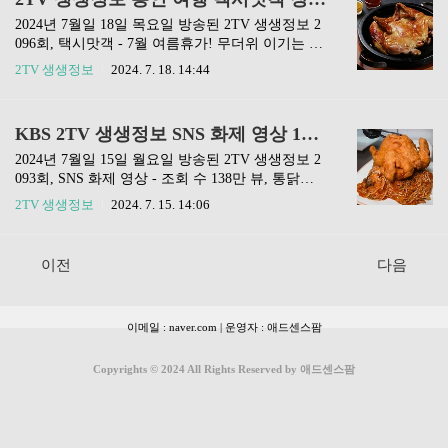
화번호: 010 404..
랑 다시보기❗️❗️택배가능 방송맛집❗️❗️전현무계획 맛집
정보❗️❗️생활의 달인 맛집❗️❗️동네한바퀴 맛집❗️ 남부
2024년 7월일 18일 목요일 방송된 2TV 생생정보 2
금호점 위치 주소: 광주 서구 금호동 195 - 10전화
096회, 택시맛객 - 7월 여름휴가! 무더위 이기는 용
번호: 0507 1397 7567영업시간영업시간: 11:30 - 21:
인 여행 편에서 소개된 장작구이 통닭과 삼겹살 맛
2TV 생생정보
2024. 7. 18. 14:44
30라스트오더: 21:00 메뉴포스팅 제일 아랫부분에
집은 경기도 용인의 '대왕골'입니다. 포스팅 제일
네이버 지도를 클릭해 주세요.이동한 네이버 지도
아래에 이번 맛집을 네이버 지도에서 확인할 수 있
화면 하단에 /홈/메뉴/리뷰/사진/지도/ 탭을 클릭
는 링크를 남겨놨습니다. ❗️편스토랑 다시보기❗️❗️택
KBS 2TV 생생정보 SNS 화제 영상 138만 뷰 통닭이 올라간 이색 아귀찜 진아구 7월 15일 2093회 방송
해..
배가능 방송맛집❗️❗️전현무계획 맛집정보❗️❗️생활의 달
인 맛집❗️❗️동네한바퀴 맛집❗️ 대왕골 위치 주소: 경
2024년 7월일 15일 월요일 방송된 2TV 생생정보 2
기 용인시 수지구 이종뮤로 264 전화번호: 0507 145
093회, SNS 화제 영상 - 조회 수 138만 뷰, 통닭이
5 8334영업시간영업시간: 12:00 - 20:30브레이크타
올라간 이색 아귀찜 편에 소개된 이색 통닭 아구찜
2TV 생생정보
2024. 7. 15. 14:06
임: 15:00 - 17:00라스트오더: 19:30휴일: 목요
맛집은 서울 양천구의 '진아구 신월점'입니다. 포스
일 메뉴포스팅 제일 아랫부분에 네이버 지도를 클
팅 제일 아래에 이번 맛집을 네이버 지도에서 확인
릭해 주세요.이동한 네이버 지도 화면 하단에 /홈..
할 수 있는 링크를 남겨놨습니다. ❗️편스토랑 다시
이전
다음
보기❗️❗️택배가능 방송맛집❗️❗️전현무계획 맛집정보❗️❗️
생활의 달인 맛집❗️❗️동네한바퀴 맛집❗️ 진아구 신월
점 위치 주소: 서울 양천구 신월로 173 1층전화번
이메일 : naver.com | 운영자 : 애드센스팜
호: 0507 1373 1058영업시간영업시간: 12:00 - 01:00
화제의 SNS 보러가기아래의 링크를 클릭하면 138
만뷰 화제의 유튜브 영상으로 이동합니다. ❗️화제
Copyrights © 2024 All Rights Reserved by 애드센스팜
의SNS❗️ 메뉴포스팅 제일 아랫부분에 네이버 지..