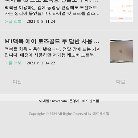
하지 않지만 영어와 중국어를 지원합니다. 중국어
로 나오는 맥 응용프로그램의 메뉴를 영어로 바꾸
맥북을 이용하는 김에 동영상 편집에도 도전해보
는 법 시스템 환경설정 - 언어 및 지역 - 선호하는
자는 생각이 들었습니다. 파이널 컷 프로를 앱스토
언어 선호하는 언어 설정 선호하는 언어의 순서가
어에서 찾아보니 30만 원이 넘는 금액이더군요. 방
애플 맥북
2021. 9. 8. 11:24
어떻게 되어 있는지 확인해 줍니다. 저의 경우는 영
법을 찾아보던 중 교육용으로 파이널 컷 프로를 포
어는 존재하지 않고 한국어와 중국어만 있는 상태
함한 5개의 프로그램을 구입할 수 있는 '교육용 프
였습니다. 아래 '+' 버튼을 누르고 영어를 추가해 줬
로 앱 번들'이란 구매 옵션을 애플 스토어에서 발견
M1맥북 에어 로즈골드 두 달반 사용 후기(난 평생 윈도우만 썼다) 장점과 단점
습니다. 추가된 영어를 중국어 상단에 위치시켜줍
했습니다. "교육용 프로 앱 번들"의 내용 Final Cut
니다. 배열은 한국어 -..
Pro, Logic Pro, Motion, Compressor, MainStage 구매
맥북을 처음 사용해 봤습니다. 정말 맘에 드는 기계
후 설치까지 결제하기 교육용 프로 앱 번들의 경우
입니다. 예전에 사용하던 저가형 레노버 노트북을
학생인증을 요구하지 않습니다. 30만 원대의 파이
들고 장기출장을 다녀왔어요. 역시 모빌리티, 들고
애플 맥북
2021. 6. 2. 14:22
널 컷 프로 10을 20만 원대로 저렴하게 구매할 수
다니기 가장 편한 것이 가장 노트북 컴퓨터의 본질
있을 뿐만 아니라 4개의 다른 프로그램까지 함께
에 가깝다는 생각을 하게 됐습니다. 작년 말, M1 맥
구매할 수 있는 좋은 기회라고 생각했습니다. 구글
북에어가 나왔다는 이야기를 듣고 관심을 갖게 됐
이전
다음
창에 '파이널 컷 프로..
어요. 윈도만 사용한 사람이 맥북을 사용해도 될
까? 맥OS에 익숙해지는 데는 반나절도 걸리지 않
았습니다. 구매를 하고 거의 한 달 만에 받은 거라
이메일 : naver.com | 운영자 : 애드센스팜
그사이 설레는 마음으로 유튜브, 블로그를 통해서
반복적으로 봤거든요. 가령 이런 것들이죠. '맥북
에어, 필수 앱 10가지', '나만 아는 초기 설정 방법'
Copyrights © 2024 All Rights Reserved by 애드센스팜
같은 영상과 포스팅 들이었죠. 아이폰도 한번 사용
해 본 경험이 없는 내가 100만 원이 넘는 기계를 사
들고 후회..