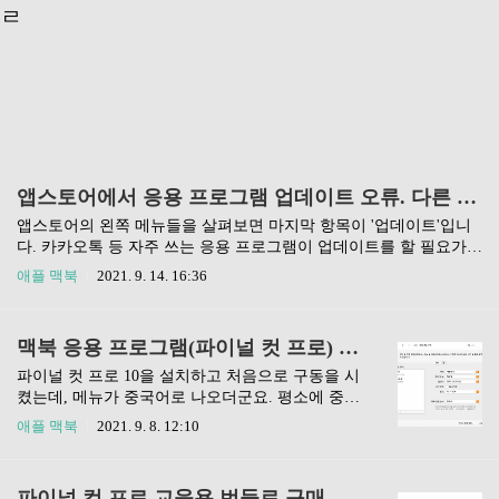
ㄹ
앱스토어에서 응용 프로그램 업데이트 오류. 다른 사람 계정이 뜰 때
앱스토어의 왼쪽 메뉴들을 살펴보면 마지막 항목이 '업데이트'입니
다. 카카오톡 등 자주 쓰는 응용 프로그램이 업데이트를 할 필요가
있어서 '업데이트'버튼을 눌렀지만 다른 사람의 아이디가 보이고 '아
애플 맥북
2021. 9. 14. 16:36
이튠즈 스토어'에 로그인하라는 메시지가 뜨더군요. 제 아이디를 넣
고 암호를 넣어서 로그인을 시도해 봐도 업데이트가 되지 않았습니
다. 앱스토어에서 응용 프로그램 업데이트 오류 이 부분을 어떻게 해
맥북 응용 프로그램(파이널 컷 프로) 메뉴가 중국어로 나올 때 해결하는 법
결해야 할지 몰라서 로그아웃 후 재로그인도 해보고 아이튠즈 스토
어에 로그인하라는 말에 아이튠즈를 찾아봐도 애플스토어로 통합된
파이널 컷 프로 10을 설치하고 처음으로 구동을 시
것 같이 보이더군요. 더욱 이상한 것은 몇몇 응용프로그램에 한해서
켰는데, 메뉴가 중국어로 나오더군요. 평소에 중국
이런 업데이트 진행이 안되고 다른 사람의 아이디가 뜨는 오류가 있
어 자판을 이용해서 중국어로 채팅 할 일이 있는데,
애플 맥북
2021. 9. 8. 12:10
는 것입니다. 보통의 다른 응용프로그램들은 자동으로 업데이트가
이것이 영향을 미쳤나 봅니다. 파이널 컷 프로는 한
되는데..
글은 지원되지 않지만, 영어, 중국어를 지원하고 있
습니다. 마찬가지로 위쳇의 경우도 한국어를 지원
파이널 컷 프로 교육용 번들로 구매. 리딤 코드는 어디에 입력?