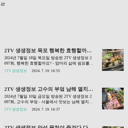
ㄹ
2TV 생생정보 목포 행복한 효행할까요 바다조개전골 7월 18일 2097회
2024년 7월일 18일 목요일 방송된 2TV 생생정보 2
097회, 행복한 효행할까요? - 엄마의 삶에 쉼표를
찍어줄 여행 편에 소개된 조개전골 맛집은 전남 목
2TV 생생정보
2024. 7. 19. 16:55
포의 '바다조개전골'입니다. 포스팅 제일 아래에 이
번 맛집을 네이버 지도에서 확인할 수 있는 링크를
남겨놨습니다. ❗️편스토랑 다시보기❗️❗️택배가능 방
2TV 생생정보 고수의 부엌 남해 멸치쌈밥정식 맛집 7월 19일 2097회
송맛집❗️❗️전현무계획 맛집정보❗️❗️생활의 달인 맛집❗️❗️
동네한바퀴 맛집❗️ 바다조개전골 평화광장점 위
2024년 7월일 10일 금요일 방송된 2TV 생생정보 2
치 위치알아보기영업시간영업시간: 11:00 - 24:0
097회, 고수의 부엌 - 서울에서 맛보는 남해 멸치쌈
0 메뉴포스팅 제일 아랫부분에 네이버 지도를 클
밥정식 편에 소개된 멸치쌈밥정식 맛집은 서울 도
2TV 생생정보
2024. 7. 19. 16:37
릭해 주세요.이동한 네이버 지도 화면 하단에 /홈/
봉구에 위치한 '삼돌멸치쌈밥'입니다. 포스팅 제일
메뉴/리뷰/사진/지도/ 탭을 클릭해서 원하는 정보로
아래에 이번 맛집을 네이버 지도에서 확인할 수 있
이동할 수 있어요.네이버 지도에서 보고자 하는 정
는 링크를 남겨놨습니다. ❗️편스토랑 다시보기❗️❗️택
2TV 생생정보 안성 뭉쳐야 즐겁다 다육식물 럭셔리 다육 7월 18일 2096회