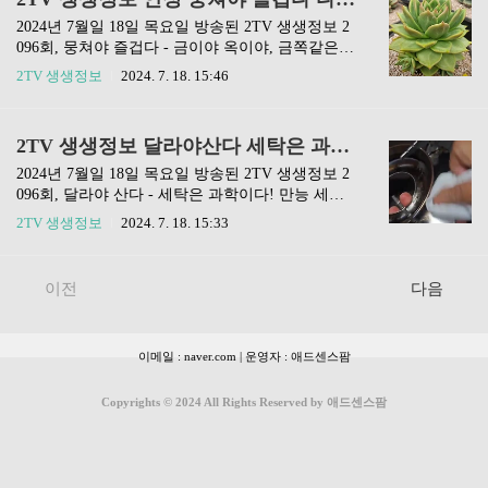
보의 탭을 눌러보세요. 이번 맛집의..
배가능 방송맛집❗️❗️전현무계획 맛집정보❗️❗️생활의 달
인 맛집❗️❗️동네한바퀴 맛집❗️ 삼돌멸치쌈밥 위
2024년 7월일 18일 목요일 방송된 2TV 생생정보 2
치 주소: 서울 도봉구 도봉산 4나길 6-10전화번호:
096회, 뭉쳐야 즐겁다 - 금이야 옥이야, 금쪽같은
02 955 0701영업시간영업시간 알아보기 인스타그
내 다육식물! 편에 소개된 다육식물 농장은 경기도
2TV 생생정보
2024. 7. 18. 15:46
램아래의 링크를 클릭하면 삼돌멸치쌈밥 인스타그
안성의 '럭셔리 다육'입니다. 포스팅 제일 아래에
램으로 이동합니다. 인스타그램 메뉴포스팅 제일
이번 맛집을 네이버 지도에서 확인할 수 있는 링크
아랫부분에 네이버 지도를 클릭해 주세요.이동한
를 남겨놨습니다. ❗️편스토랑 다시보기❗️❗️택배가능
2TV 생생정보 달라야산다 세탁은 과학 만능 세탁 크리에이터 유튜브채널 세탁예술가 바로가기 7월 18일 2096회
네이버 지도 화면 하단에 /홈/메뉴/리뷰/사..
방송맛집❗️❗️전현무계획 맛집정보❗️❗️생활의 달인 맛집
❗️❗️동네한바퀴 맛집❗️ 럭셔리 다육 위치 주소: 경기
2024년 7월일 18일 목요일 방송된 2TV 생생정보 2
안성시 대덕면 안성맞춤대로 1684 - 42전화번호: 0
096회, 달라야 산다 - 세탁은 과학이다! 만능 세탁
10 8762 1298영업시간영업시간: 10:00 - 18:00휴게
크리에이터 편에 소개된 유튜브 채널은 세탁예술
2TV 생생정보
2024. 7. 18. 15:33
시간: 12:00 - 13:00휴일: 매주 수요일 메뉴포스팅
가이며 업체명 역시 경기도 용인 '세탁예술가'입니
제일 아랫부분에 네이버 지도를 클릭해 주세요.이
다. 포스팅 제일 아래에 이번 맛집을 네이버 지도에
동한 네이버 지도 화면 하단에 /홈/메뉴/리뷰/..
서 확인할 수 있는 링크를 남겨놨습니다. ❗️편스토
이전
다음
랑 다시보기❗️❗️택배가능 방송맛집❗️❗️전현무계획 맛집
정보❗️❗️생활의 달인 맛집❗️❗️동네한바퀴 맛집❗️ 세탁
예술가 위치 주소: 경기 용인시 기흥구 기흥역로 1
이메일 : naver.com | 운영자 : 애드센스팜
6전화번호: 0507 1332 3573영업시간영업시간: 09:0
0 - 20:30휴일: 매주 토/일요일스마트스토어아래의
링크를 클릭하면 세탁예술가의 스마트스토어로 이
Copyrights © 2024 All Rights Reserved by 애드센스팜
동합니다. 이곳에서 세탁예술가의 세탁용품을 구
매할 수 있습니다. 스마트..