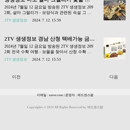
일 12일 금요일 방송된 2TV..
방송맛집❗️❗️전현무계획 맛집정보❗️❗️생활의 달인 맛집
❗️❗️동네한바퀴 맛집❗️ 일양약품 전립선건강 눈건강
2024년 7월일 12 금요일 방송된 2TV 생생정보 209
파워솔루션 성분 식약처 일일권장섭취량 비교전립
2회, 설마 그럴리가 - 보양식과 관련된 속설 그 진
선 건강이 염려되시는 분들, 노화로 눈이 침침하신
실은? 편에 소개된 숯불 장어구이 맛집은 서울 마
2TV 생생정보
2024. 7. 12. 15:59
남자 분들 주목! 일양약품 전립선 건강 눈건강 파
포의 '장강'입니다. 포스팅 제일 아래에 이번 맛집
워...blog.naver.com 하순옥황금안동국시 위치 주
을 네이버 지도에서 확인할 수 있는 링크를 남겨놨
소: 서울 양천구 목동서로 213 세신비젼프라자 지
습니다. ❗️편스토랑 다시보기❗️❗️택배가능 방송맛집
2TV 생생정보 경남 산청 택배가능 금화규 쌀국수 현미밥 전국 수확여행 하능농원 7월 12일 2092회
하1층전화번호: 0507 132..
❗️❗️전현무계획 맛집정보❗️❗️생활의 달인 맛집❗️❗️동네한
바퀴 맛집❗️ 일양약품 전립선건강 눈건강 파워솔루
2024년 7월일 12 금요일 방송된 2TV 생생정보 209
션 성분 식약처 일일권장섭취량 비교전립선 건강
2회 전국 수확 여행 - 보물을 찾아서 산청 수확 여
이 염려되시는 분들, 노화로 눈이 침침하신 남자 분
행 편에 소개된 쌀국수, 현미밥 업체는 경남 산청의
2TV 생생정보
2024. 7. 12. 15:53
들 주목! 일양약품 전립선 건강 눈건강 파워...blog.
'하능농원'입니다. 포스팅 제일 아래에 이번 맛집을
naver.com 장강 위치 주소: 서울 마포구 토정로 28
네이버 지도에서 확인할 수 있는 링크를 남겨놨습
4-2전화번호: 02 719 0206영업시간영업시간: 15:00
니다. ❗️편스토랑 다시보기❗️❗️택배가능 방송맛집❗️❗️
이전
다음
- 22:..
전현무계획 맛집정보❗️❗️생활의 달인 맛집❗️❗️동네한바
퀴 맛집❗️ 일양약품 전립선건강 눈건강 파워솔루션
성분 식약처 일일권장섭취량 비교전립선 건강이
이메일 : naver.com | 운영자 : 애드센스팜
염려되시는 분들, 노화로 눈이 침침하신 남자 분들
주목! 일양약품 전립선 건강 눈건강 파워...blog.nav
er.com 하능농원 - 금화규 잡곡밥 위치 주소: 경남
Copyrights © 2024 All Rights Reserved by 애드센스팜
산청군 생비량면 상능로 125번길 21 전화번호: 050
7 1470..