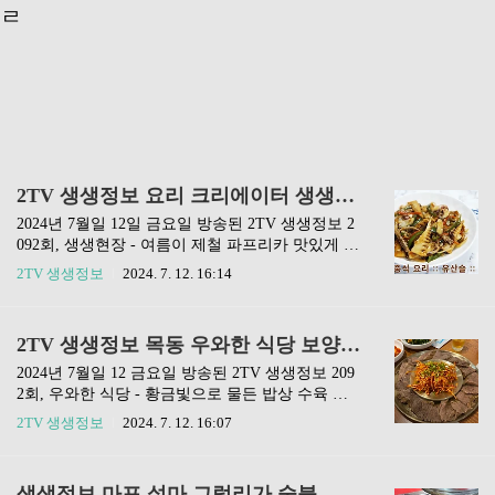
ㄹ
2TV 생생정보 요리 크리에이터 생생현장 SNS 채널 알아보기 7월 12일 2092회
2024년 7월일 12일 금요일 방송된 2TV 생생정보 2
092회, 생생현장 - 여름이 제철 파프리카 맛있게 즐
기기 편에 소개된 요리크리에터는 '하우매니 심플
2TV 생생정보
2024. 7. 12. 16:14
레시피'입니다. ❗️편스토랑 다시보기❗️❗️택배가능 방
송맛집❗️❗️전현무계획 맛집정보❗️❗️생활의 달인 맛집❗️❗️
동네한바퀴 맛집❗️ 일양약품 전립선건강 눈건강 파
2TV 생생정보 목동 우와한 식당 보양식 황금 수육 국밥 수육 정식 하순옥황금안동국시 2092회 7월 12일
워솔루션 성분 식약처 일일권장섭취량 비교전립선
건강이 염려되시는 분들, 노화로 눈이 침침하신 남
2024년 7월일 12 금요일 방송된 2TV 생생정보 209
자 분들 주목! 일양약품 전립선 건강 눈건강 파워...
2회, 우와한 식당 - 황금빛으로 물든 밥상 수육 한
blog.naver.com 하우매니 심플레시피 유튜브 & 네
상 편에 소개된 수육 정식 맛집은 양천구 목동의
2TV 생생정보
2024. 7. 12. 16:07
이버 블로그아래의 링크를 클릭하면 하우매니 심
'하순옥황금안동국시'입니다. 포스팅 제일 아래에
플레시피의 유튜브 채널과 네이버 블로그로 이동
이번 맛집을 네이버 지도에서 확인할 수 있는 링크
합니다. 유튜브 네이버 블로그 마무리2024년 7월
를 남겨놨습니다. ❗️편스토랑 다시보기❗️❗️택배가능
생생정보 마포 설마 그럴리가 숯불 장어구이 맛집 장강 7월 12일 2092회